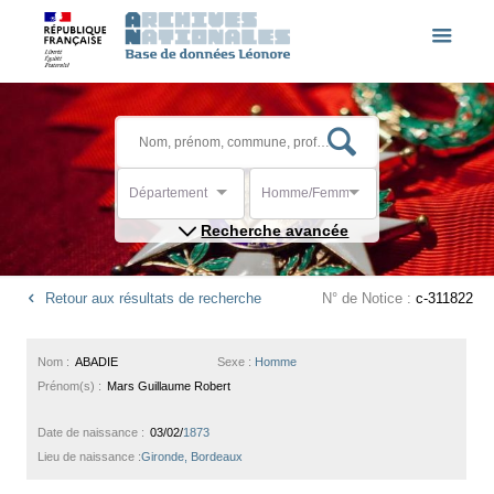
Département
Homme/Femme
Recherche avancée
Retour aux résultats de recherche
N° de Notice :
c-311822
Nom :
ABADIE
Sexe :
Homme
Prénom(s) :
Mars Guillaume Robert
Date de naissance :
03/02/
1873
Lieu de naissance :
Gironde, Bordeaux