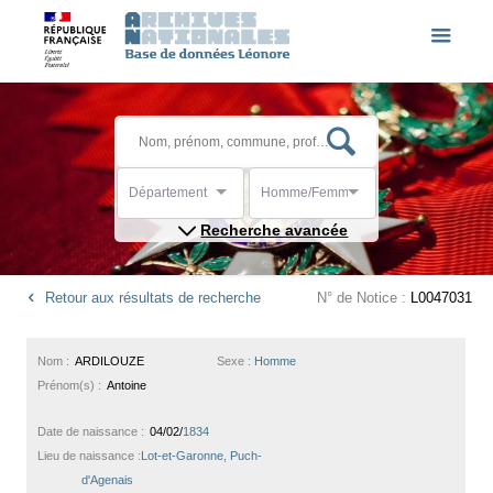
Département
Homme/Femme
Recherche avancée
Retour aux résultats de recherche
N° de Notice :
L0047031
Nom :
ARDILOUZE
Sexe :
Homme
Prénom(s) :
Antoine
Date de naissance :
04/02/
1834
Lieu de naissance :
Lot-et-Garonne, Puch-
d'Agenais