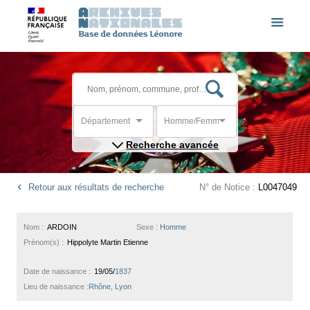
Département
Homme/Femme
Recherche avancée
Retour aux résultats de recherche
N° de Notice :
L0047049
Nom :
ARDOIN
Sexe :
Homme
Prénom(s) :
Hippolyte Martin Etienne
Date de naissance :
19/05/
1837
Lieu de naissance :
Rhône, Lyon