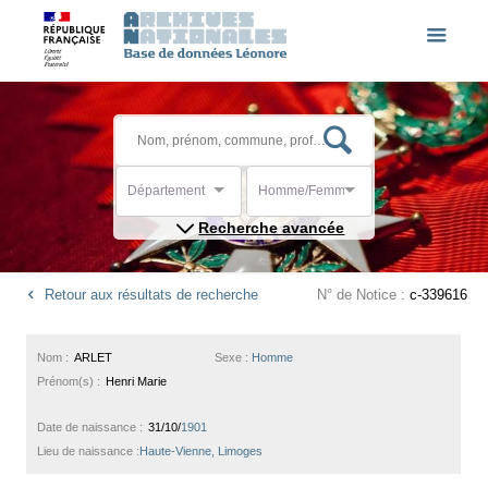
Département
Homme/Femme
Recherche avancée
Retour aux résultats de recherche
N° de Notice :
c-339616
Nom :
ARLET
Sexe :
Homme
Prénom(s) :
Henri Marie
Date de naissance :
31/10/
1901
Lieu de naissance :
Haute-Vienne, Limoges