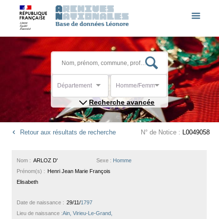
Département
Homme/Femme
Recherche avancée
Retour aux résultats de recherche
N° de Notice :
L0049058
Nom :
ARLOZ D'
Sexe :
Homme
Prénom(s) :
Henri Jean Marie François
Elisabeth
Date de naissance :
29/11/
1797
Lieu de naissance :
Ain, Virieu-Le-Grand,