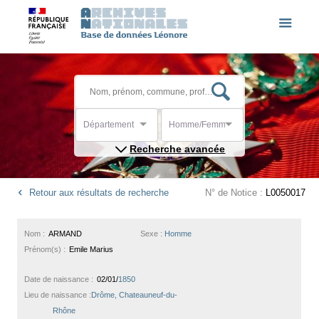
Département
Homme/Femme
Recherche avancée
Retour aux résultats de recherche
N° de Notice :
L0050017
Nom :
ARMAND
Sexe :
Homme
Prénom(s) :
Emile Marius
Date de naissance :
02/01/
1850
Lieu de naissance :
Drôme, Chateauneuf-du-
Rhône