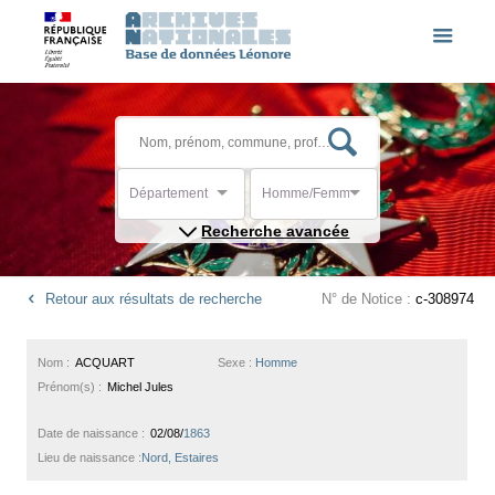
Département
Homme/Femme
Recherche avancée
Retour aux résultats de recherche
N° de Notice :
c-308974
Nom :
ACQUART
Sexe :
Homme
Prénom(s) :
Michel Jules
Date de naissance :
02/08/
1863
Lieu de naissance :
Nord, Estaires