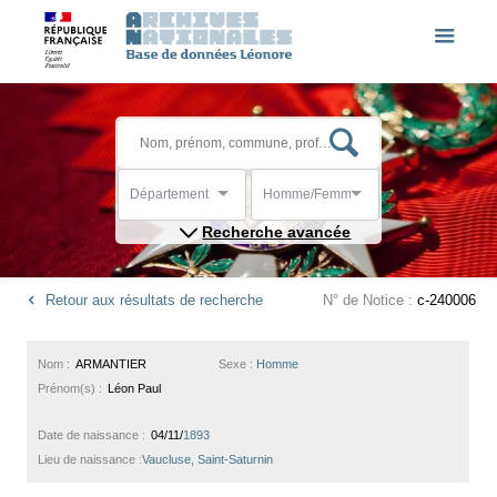
Département
Homme/Femme
Recherche avancée
Retour aux résultats de recherche
N° de Notice :
c-240006
Nom :
ARMANTIER
Sexe :
Homme
Prénom(s) :
Léon Paul
Date de naissance :
04/11/
1893
Lieu de naissance :
Vaucluse, Saint-Saturnin