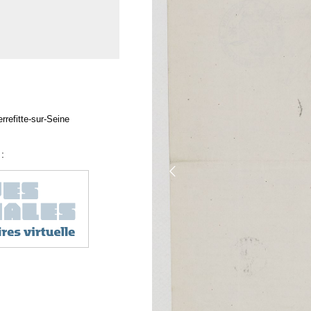
rrefitte-sur-Seine
: