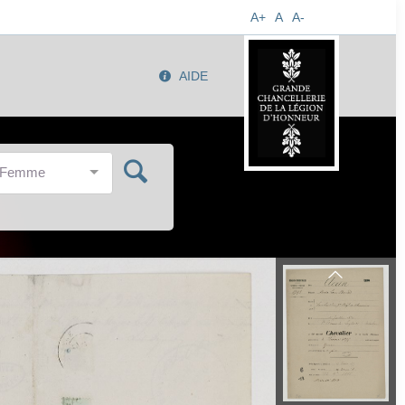
A+
A
A-
AIDE
/Femme