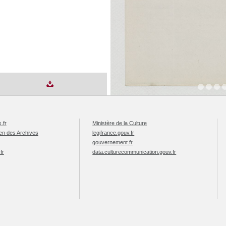
.fr
Ministère de la Culture
éen des Archives
legifrance.gouv.fr
gouvernement.fr
fr
data.culturecommunication.gouv.fr