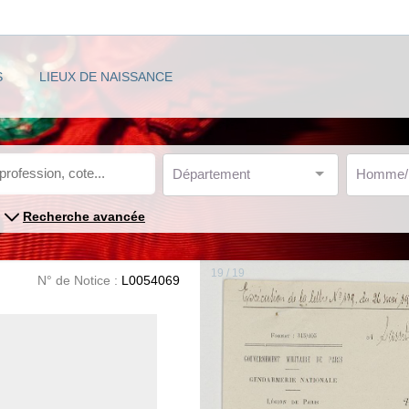
S
LIEUX DE NAISSANCE
Département
Homme
Recherche avancée
19 / 19
N° de Notice :
L0054069