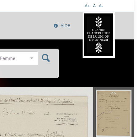
A+
A
A-
AIDE
/Femme