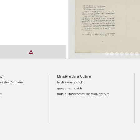
.fr
Ministère de la Culture
éen des Archives
legifrance.gouv.fr
gouvernement.fr
fr
data.culturecommunication.gouv.fr