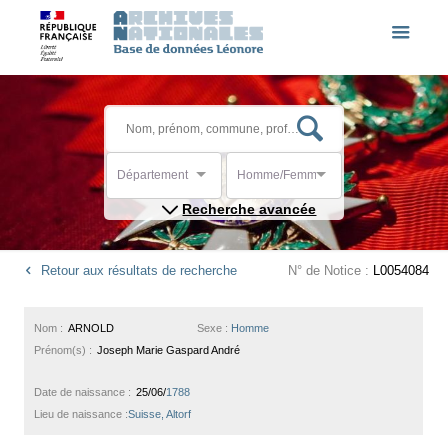
Département
Homme/Femme
Recherche avancée
Retour aux résultats de recherche
N° de Notice :
L0054084
Nom :
ARNOLD
Sexe :
Homme
Prénom(s) :
Joseph Marie Gaspard André
Date de naissance :
25/06/
1788
Lieu de naissance :
Suisse, Altorf