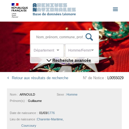
Département
Homme/Femme
Recherche avancée
Retour aux résultats de recherche
N° de Notice :
L0055029
Nom :
ARNOULD
Sexe :
Homme
Prénom(s) :
Guillaume
Date de naissance :
01/03/
1776
Lieu de naissance :
Charente-Maritime,
Courcoury