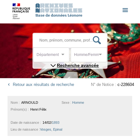
Département
Homme/Femme
Recherche avancée
Retour aux résultats de recherche
N° de Notice :
c-228604
Nom :
ARNOULD
Sexe :
Homme
Prénom(s) :
Henri Félix
Date de naissance :
14/02/
1893
Lieu de naissance :
Vosges, Epinal