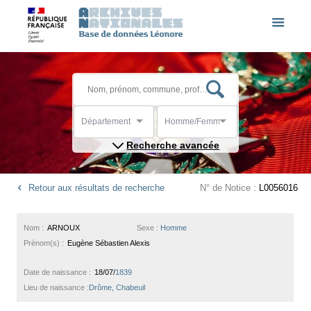
Département
Homme/Femme
Recherche avancée
Retour aux résultats de recherche
N° de Notice :
L0056016
Nom :
ARNOUX
Sexe :
Homme
Prénom(s) :
Eugène Sébastien Alexis
Date de naissance :
18/07/
1839
Lieu de naissance :
Drôme, Chabeuil