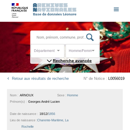
Département
Homme/Femme
Recherche avancée
Retour aux résultats de recherche
N° de Notice :
L0056019
Nom :
ARNOUX
Sexe :
Homme
Prénom(s) :
Georges André Lucien
Date de naissance :
18/12/
1856
Lieu de naissance :
Charente-Maritime, La
Rochelle