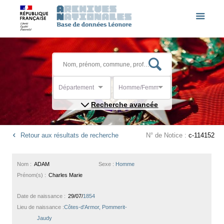
Département
Homme/Femme
Recherche avancée
Retour aux résultats de recherche
N° de Notice :
c-114152
Nom :
ADAM
Sexe :
Homme
Prénom(s) :
Charles Marie
Date de naissance :
29/07/
1854
Lieu de naissance :
Côtes-d'Armor, Pommerit-
Jaudy