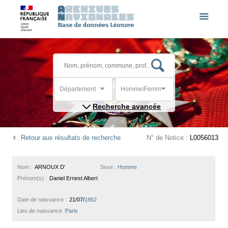
Département
Homme/Femme
Recherche avancée
Retour aux résultats de recherche
N° de Notice :
L0056013
Nom :
ARNOUX D'
Sexe :
Homme
Prénom(s) :
Daniel Ernest Albert
Date de naissance :
21/07/
1862
Lieu de naissance :
Paris