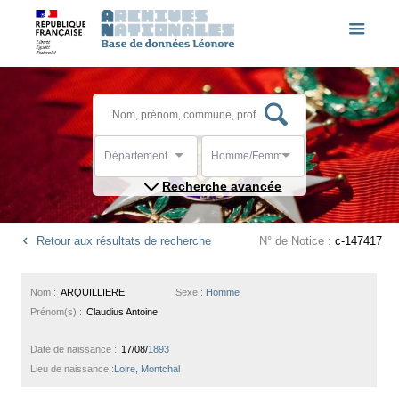
Département
Homme/Femme
Recherche avancée
Retour aux résultats de recherche
N° de Notice :
c-147417
Nom :
ARQUILLIERE
Sexe :
Homme
Prénom(s) :
Claudius Antoine
Date de naissance :
17/08/
1893
Lieu de naissance :
Loire, Montchal