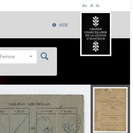
A+
A
A-
AIDE
/Femme