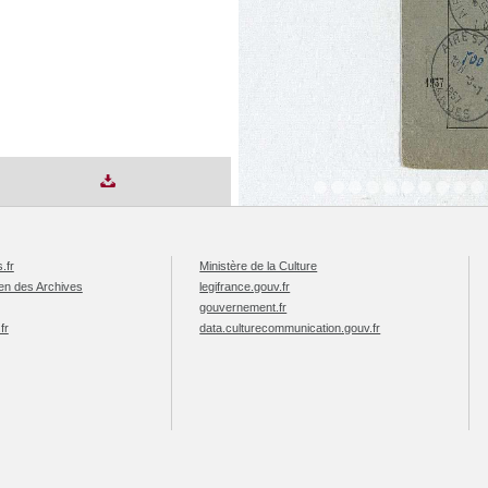
.fr
Ministère de la Culture
éen des Archives
legifrance.gouv.fr
gouvernement.fr
fr
data.culturecommunication.gouv.fr