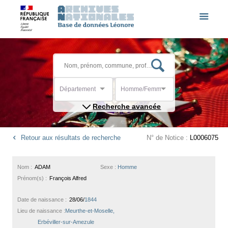
Département
Homme/Femme
Recherche avancée
Retour aux résultats de recherche
N° de Notice :
L0006075
Nom :
ADAM
Sexe :
Homme
Prénom(s) :
François Alfred
Date de naissance :
28/06/
1844
Lieu de naissance :
Meurthe-et-Moselle,
Erbéviller-sur-Amezule