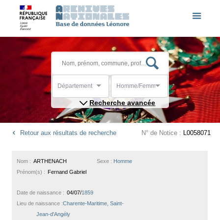
Département
Homme/Femme
Recherche avancée
Retour aux résultats de recherche
N° de Notice :
L0058071
Nom :
ARTHENACH
Sexe :
Homme
Prénom(s) :
Fernand Gabriel
Date de naissance :
04/07/
1859
Lieu de naissance :
Charente-Maritime, Saint-
Jean-d'Angély