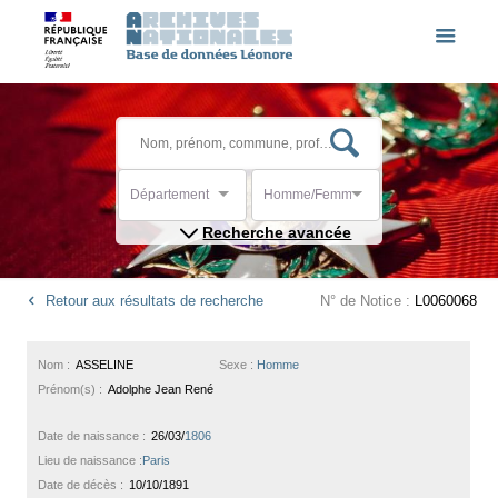
Département
Homme/Femme
Recherche avancée
Retour aux résultats de recherche
N° de Notice :
L0060068
Nom :
ASSELINE
Sexe :
Homme
Prénom(s) :
Adolphe Jean René
Date de naissance :
26/03/
1806
Lieu de naissance :
Paris
Date de décès :
10/10/1891