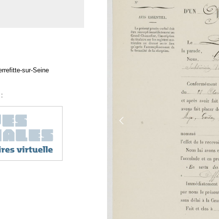
rrefitte-sur-Seine
: