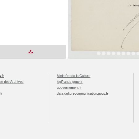
.fr
Ministère de la Culture
éen des Archives
legifrance.gouv.fr
gouvernement.fr
fr
data.culturecommunication.gouv.fr