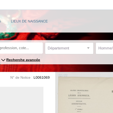
S
LIEUX DE NAISSANCE
Département
Homme
Recherche avancée
22 / 22
N° de Notice :
L0061069