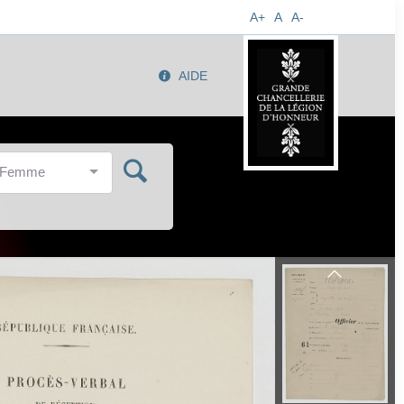
A+
A
A-
AIDE
/Femme