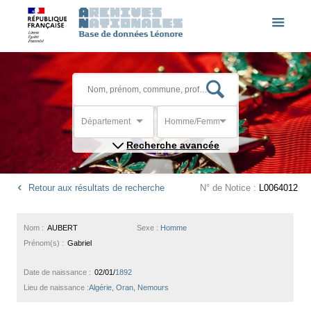
Département
Homme/Femme
Recherche avancée
Retour aux résultats de recherche
N° de Notice :
L0064012
Nom :
AUBERT
Sexe :
Homme
Prénom(s) :
Gabriel
Date de naissance :
02/01/
1892
Lieu de naissance :
Algérie, Oran, Nemours